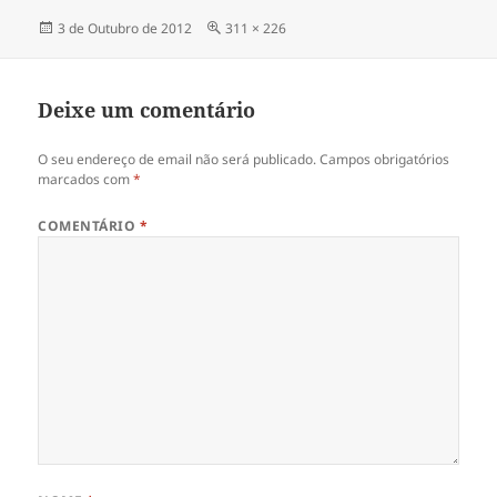
Publicado
Tamanho
3 de Outubro de 2012
311 × 226
a
real
Deixe um comentário
O seu endereço de email não será publicado.
Campos obrigatórios
marcados com
*
COMENTÁRIO
*