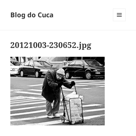
Blog do Cuca
MENU
E
WIDGETS
20121003-230652.jpg