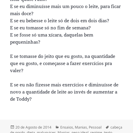
E se eu diminuísse mais um pouco o leite, para ficar
mais doce?
E se eu bebesse o leite só de dois em dois dias?
E se eu tomasse só no fim de semana?
E se fosse só uma xícara, daquelas bem
pequeninhas?
E se tomasse do jeito que eu gosto, na quantidade
que eu gosto, e começasse a fazer exercícios pra
valer?
E se eu não fizesse mais exercícios e diminuísse de
novo a quantidade de leite ao invés de aumentar a
de Toddy?
Publicado
Categorias
Etiquetas
20 de Agosto de 2014
Ensaios
,
Manias
,
Pessoal
cabeça
a
de gordo
,
dieta
,
maluquices
,
Manias
,
peso ideal
,
regime
,
texto