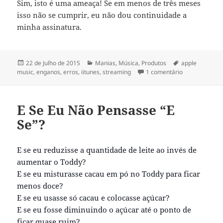
Sim, isto é uma ameaça! Se em menos de três meses
isso não se cumprir, eu não dou continuidade a
minha assinatura.
Publicado
Categorias
Etiquetas
22 de Julho de 2015
Manias
,
Música
,
Produtos
apple
a
em É O SEGUI
music
,
enganos
,
erros
,
iitunes
,
streaming
1 comentário
E Se Eu Não Pensasse “E
Se”?
E se eu reduzisse a quantidade de leite ao invés de
aumentar o Toddy?
E se eu misturasse cacau em pó no Toddy para ficar
menos doce?
E se eu usasse só cacau e colocasse açúcar?
E se eu fosse diminuindo o açúcar até o ponto de
ficar quase ruim?