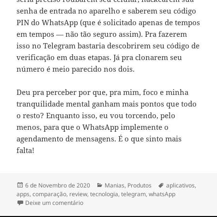
senha de entrada no aparelho e saberem seu código
PIN do WhatsApp (que é solicitado apenas de tempos
em tempos — não tão seguro assim). Pra fazerem
isso no Telegram bastaria descobrirem seu código de
verificação em duas etapas. Já pra clonarem seu
número é meio parecido nos dois.
Deu pra perceber por que, pra mim, foco e minha
tranquilidade mental ganham mais pontos que todo
o resto? Enquanto isso, eu vou torcendo, pelo
menos, para que o WhatsApp implemente o
agendamento de mensagens. É o que sinto mais
falta!
Publicado
Categorias
Etiquetas
6 de Novembro de 2020
Manias
,
Produtos
aplicativos
,
a
apps
,
comparação
,
review
,
tecnologia
,
telegram
,
whatsApp
sobre Telegram x WhatsApp
Deixe um comentário