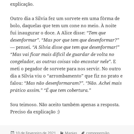
explicação.
Outro dia a Silvia fez um sorvete em uma fôrma de
bolo, daquelas que tem um cone no meio. À noite
fui inaugurar o doce. A Alice disse:
“Tem que
desenformar”
.
“Mas por que tem que desenformar?”
— pensei.
“A Silvia disse que tem que desenformar!”
“Mas vai ficar mais difícil de guardar de volta no
congelador, as outras coisas vão encostar nele”
. E
meti o pegador de sorvete para nos servir. No outro
dia a Silvia viu o “arrombamento” que fiz no prato e
falou:
“Mas não desenformaram?”
.
“Não. Achei mais
prático assim.”
“É que tem cobertura.”
Sou teimoso. Não aceito também apenas a resposta.
Preciso da explicação :)
Publicado
Categorias
Etiquetas
10 de Fevereiro de 2021
Manias
compreensão
,