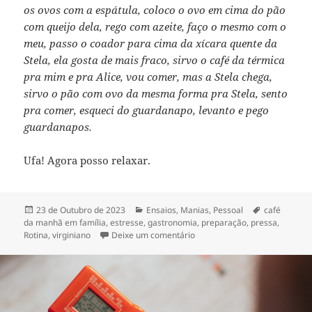
os ovos com a espátula, coloco o ovo em cima do pão
com queijo dela, rego com azeite, faço o mesmo com o
meu, passo o coador para cima da xícara quente da
Stela, ela gosta de mais fraco, sirvo o café da térmica
pra mim e pra Alice, vou comer, mas a Stela chega,
sirvo o pão com ovo da mesma forma pra Stela, sento
pra comer, esqueci do guardanapo, levanto e pego
guardanapos.
Ufa! Agora posso relaxar.
Publicado
Categorias
Etiquetas
23 de Outubro de 2023
Ensaios
,
Manias
,
Pessoal
café
a
da manhã em família
,
estresse
,
gastronomia
,
preparação
,
pressa
,
sobre Ah, os passarinhos da
Rotina
,
virginiano
Deixe um comentário