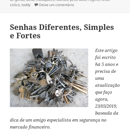
sobre E Se Eu Não Pensasse “E Se”
ciclico
,
toddy
Deixe um comentário
Senhas Diferentes, Simples
e Fortes
Este artigo
foi escrito
há 5 anos e
precisa de
uma
atualização
que faço
agora,
23/03/2019,
baseada da
dica de um amigo especialista em segurança no
mercado financeiro.