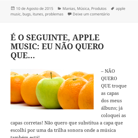
Publicado
Categorias
Etiquetas
10 de Agosto de 2015
Manias
,
Música
,
Produtos
apple
a
sobre Apple Mus
music
,
bugs
,
itunes
,
problemas
Deixe um comentário
É O SEGUINTE, APPLE
MUSIC: EU NÃO QUERO
QUE…
– NÃO
QUERO
QUE troque
as capas
dos meus
álbuns; já
coloquei as
capas corretas! Não quero que substitua a capa que
escolhi por uma da trilha sonora onde a música
também está!