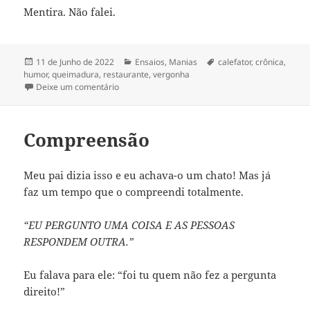
Mentira. Não falei.
Publicado
Categorias
Etiquetas
11 de Junho de 2022
Ensaios
,
Manias
calefator
,
crônica
,
a
humor
,
queimadura
,
restaurante
,
vergonha
sobre Queimadura
Deixe um comentário
Compreensão
Meu pai dizia isso e eu achava-o um chato! Mas já
faz um tempo que o compreendi totalmente.
“EU PERGUNTO UMA COISA E AS PESSOAS
RESPONDEM OUTRA.”
Eu falava para ele: “foi tu quem não fez a pergunta
direito!”