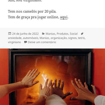
Tem nos camelôs por 20 pila.
Tem de graça pra jogar online,
aqui
.
Publicado
Categorias
Etiquetas
24 de Junho de 2022
Manias
,
Produtos
,
Social
a
ansiedade
,
automóveis
,
Manias
,
organização
,
signos
,
tetris
,
sobre Tetris no currículo escolar
virginiano
Deixe um comentário