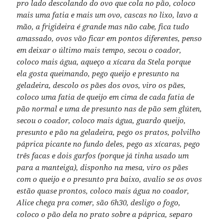
pro lado descolando do ovo que cola no pão, coloco
mais uma fatia e mais um ovo, cascas no lixo, lavo a
mão, a frigideira é grande mas não cabe, fica tudo
amassado, ovos vão ficar em pontos diferentes, penso
em deixar o último mais tempo, secou o coador,
coloco mais água, aqueço a xícara da Stela porque
ela gosta queimando, pego queijo e presunto na
geladeira, descolo os pães dos ovos, viro os pães,
coloco uma fatia de queijo em cima de cada fatia de
pão normal e uma de presunto nas de pão sem glúten,
secou o coador, coloco mais água, guardo queijo,
presunto e pão na geladeira, pego os pratos, polvilho
páprica picante no fundo deles, pego as xícaras, pego
três facas e dois garfos (porque já tinha usado um
para a manteiga), disponho na mesa, viro os pães
com o queijo e o presunto pra baixo, avalio se os ovos
estão quase prontos, coloco mais água no coador,
Alice chega pra comer, são 6h30, desligo o fogo,
coloco o pão dela no prato sobre a páprica, separo