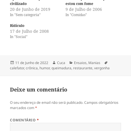
civilizado
estou com fome
20 de Junho de 2019
9 de Julho de 2006
In "Sem categoria"
In "Comidas"
Ridículo
17 de Julho de 2008
In "Social"
Publicado
Autor
Categorias
Etiquetas
11 de Junho de 2022
Cuca
Ensaios
,
Manias
a
calefator
,
crônica
,
humor
,
queimadura
,
restaurante
,
vergonha
Deixe um comentário
O seu endereço de email não será publicado.
Campos obrigatórios
marcados com
*
COMENTÁRIO
*