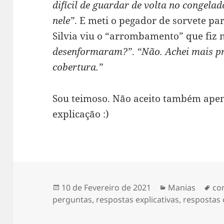
difícil de guardar de volta no congelad
nele”
. E meti o pegador de sorvete par
Silvia viu o “arrombamento” que fiz n
desenformaram?”
.
“Não. Achei mais pr
cobertura.”
Sou teimoso. Não aceito também apena
explicação :)
Publicado
Categorias
Et
10 de Fevereiro de 2021
Manias
co
a
perguntas
,
respostas explicativas
,
respostas 