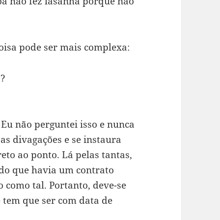
soa não fez lasanha porque não
oisa pode ser mais complexa:
a?
 Eu não perguntei isso e nunca
as divagações e se instaura
to ao ponto. Lá pelas tantas,
do que havia um contrato
o como tal. Portanto, deve-se
e tem que ser com data de