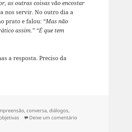
or, as outras coisas vão encostar
a nos servir. No outro dia a
o prato e falou:
“Mas não
ático assim.”
“É que tem
s a resposta. Preciso da
iquetas
mpreensão
,
conversa
,
diálogos
,
sobre Compreensão
objetivas
Deixe um comentário