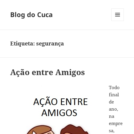
Blog do Cuca
MENU
E
WIDGETS
Etiqueta:
segurança
Ação entre Amigos
Todo
final
de
ano,
na
empre
sa,