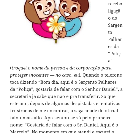
recebo
ligaçã
o do
Sargen
to
Palhar
es da
“Poliç
a”
(
troquei o nome da pessoa e da corporação para
proteger inocentes — no caso, eu
). Quando o telefone
toca dizendo “Bom dia, aqui é o Sargento Palhares
da “Poliça”, gostaria de falar com o Senhor Daniel”, a
secretária já sabe que não é pra transferir. Só que
este ano, depois de algumas despistadas e tentativas
frustradas de me encontrar, a sagacidade do oficial
falou mais alto. Apresentou-se só pelo primeiro
nome: “Gostaria de falar com o Sr. Daniel. Aqui é o
Marcelo”. No momento em que atendi e escutei o