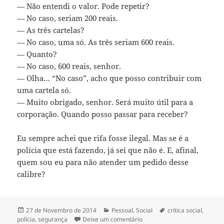
— Não entendi o valor. Pode repetir?
— No caso, seriam 200 reais.
— As três cartelas?
— No caso, uma só. As três seriam 600 reais.
— Quanto?
— No caso, 600 reais, senhor.
— Olha… “No caso”, acho que posso contribuir com
uma cartela só.
— Muito obrigado, senhor. Será muito útil para a
corporação. Quando posso passar para receber?
Eu sempre achei que rifa fosse ilegal. Mas se é a
polícia que está fazendo, já sei que não é. E, afinal,
quem sou eu para não atender um pedido desse
calibre?
Publicado
Categorias
Etiquetas
27 de Novembro de 2014
Pessoal
,
Social
crítica social
,
a
sobre Ação entre Amigos
polícia
,
segurança
Deixe um comentário