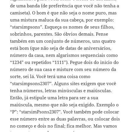
de uma banda (de preferência que você não tenha a
camiseta). O bom é que não seja o nome puro, mas
uma mistura maluca da sua cabeça, por exemplo:
“starsimpsons”. Esqueça os nomes de seus filhos,
sobrinhos, parentes. São óbvios demais. Pense
também em um conjunto de números, uns quatro
está bom (que não seja de datas de aniversários,
número da casa, nem algarismos sequenciais como
“1234” ou repetidos “1111”). Pegue dois do início do
número de sua casa e misture com seu número da
sorte, sei lá. Você terá uma coisa como
“starsimpsons2307”. Alguns sites exigem que você
tenha números, letras minúsculas e maiúsculas.
Então, já estipule uma letra para ser a sua
maiúscula, mesmo que não seja exigido. Exemplo o
“P”: “starsimPsons2307”. Você também pode colocar
esse número entre as duas palavras, ou colocar dois
no começo e dois no final; fica melhor. Mas vamos