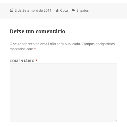
Publicado
Autor
Categorias
2 de Setembro de 2011
Cuca
Ensaios
a
Deixe um comentário
O seu endereço de email não será publicado.
Campos obrigatórios
marcados com
*
COMENTÁRIO
*