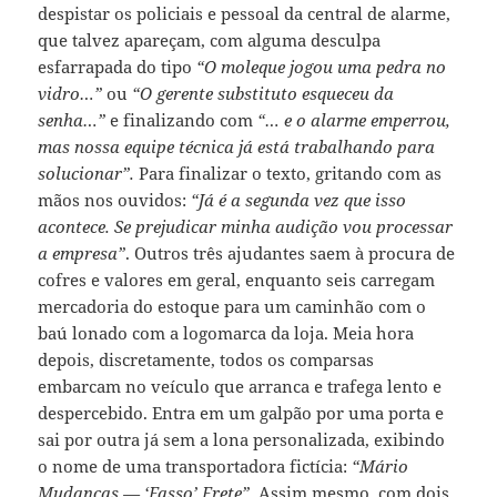
despistar os policiais e pessoal da central de alarme,
que talvez apareçam, com alguma desculpa
esfarrapada do tipo
“O moleque jogou uma pedra no
vidro…”
ou
“O gerente substituto esqueceu da
senha…”
e finalizando com
“… e o alarme emperrou,
mas nossa equipe técnica já está trabalhando para
solucionar”.
Para finalizar o texto, gritando com as
mãos nos ouvidos:
“Já é a segunda vez que isso
acontece. Se prejudicar minha audição vou processar
a empresa”
. Outros três ajudantes saem à procura de
cofres e valores em geral, enquanto seis carregam
mercadoria do estoque para um caminhão com o
baú lonado com a logomarca da loja. Meia hora
depois, discretamente, todos os comparsas
embarcam no veículo que arranca e trafega lento e
despercebido. Entra em um galpão por uma porta e
sai por outra já sem a lona personalizada, exibindo
o nome de uma transportadora fictícia:
“Mário
Mudanças — ‘Fasso’ Frete”
. Assim mesmo, com dois