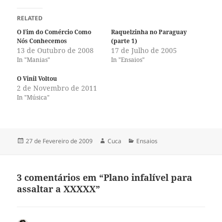
RELATED
O Fim do Comércio Como
Raquelzinha no Paraguay
Nós Conhecemos
(parte 1)
13 de Outubro de 2008
17 de Julho de 2005
In "Manias"
In "Ensaios"
O Vinil Voltou
2 de Novembro de 2011
In "Música"
Publicado
Autor
Categorias
27 de Fevereiro de 2009
Cuca
Ensaios
a
3 comentários em “Plano infalível para
assaltar a XXXXX”