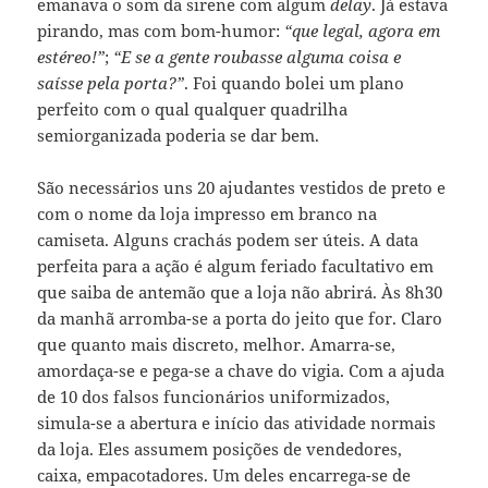
emanava o som da sirene com algum
delay
. Já estava
pirando, mas com bom-humor:
“que legal, agora em
estéreo!”
;
“E se a gente roubasse alguma coisa e
saísse pela porta?”
. Foi quando bolei um plano
perfeito com o qual qualquer quadrilha
semiorganizada poderia se dar bem.
São necessários uns 20 ajudantes vestidos de preto e
com o nome da loja impresso em branco na
camiseta. Alguns crachás podem ser úteis. A data
perfeita para a ação é algum feriado facultativo em
que saiba de antemão que a loja não abrirá. Às 8h30
da manhã arromba-se a porta do jeito que for. Claro
que quanto mais discreto, melhor. Amarra-se,
amordaça-se e pega-se a chave do vigia. Com a ajuda
de 10 dos falsos funcionários uniformizados,
simula-se a abertura e início das atividade normais
da loja. Eles assumem posições de vendedores,
caixa, empacotadores. Um deles encarrega-se de