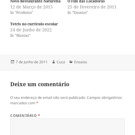
Novo Restaurante Natureba
O Fim das Locadoras
12 de Março de 2015
25 de Fevereiro de 2011
In "Produtos"
In "Ensaios"
Tetris no currículo escolar
24 de Junho de 2022
In "Manias"
Publicado
Autor
Categorias
7 de Junho de 2011
Cuca
Ensaios
a
Deixe um comentário
O seu endereço de email não será publicado.
Campos obrigatórios
marcados com
*
COMENTÁRIO
*