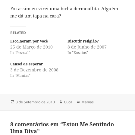
Foi assim eu virei uma bicha dermoaflita. Alguém
me dá um tapa na cara?
RELATED
Escolheram por Você
Discutir religião?
25 de Março de 2010
8 de Junho de 2007
In "Pessoal"
In "Ensaios"
Cansei de esperar
3 de Dezembro de 2008
In "Manias"
Publicado
Autor
Categorias
3 de Setembro de 2010
Cuca
Manias
a
8 comentários em “Estou Me Sentindo
Uma Diva”