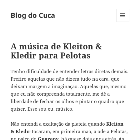
Blog do Cuca
MENU
E
WIDGETS
A música de Kleiton &
Kledir para Pelotas
Tenho dificuldade de entender letras diretas demais.
Prefiro aquelas que não dizem tudo na cara, que
deixam margem à imaginação. Aquelas que, mesmo
que eu não compreenda totalmente, me dê a
liberdade de fechar os olhos e pintar o quadro que
quiser. Esse sou eu, músico.
Não entendi a exaltação da plateia quando
Kleiton
& Kledir
tocaram, em primeira mão, a ode a Pelotas,
no palco do
Guarany
, há quase dois anos atrás. As