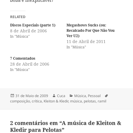
boba e inexplicável?
RELATED
Discos Especiais (parte 1)
Megashows Sucks (ou:
8 de Abril de 2006
Recalcado Por Que Não Vou
Ver U2)
In "Música"
11 de Abril de 2011
In "Música"
7 Comentados
28 de Abril de 2006
In "Música"
Publicado
Autor
Categorias
Etiquetas
31 de Maio de 2009
Cuca
Música
,
Pessoal
a
composição
,
crítica
,
Kleiton & Kledir
,
música
,
pelotas
,
ramil
2 comentários em “A música de Kleiton &
Kledir para Pelotas”