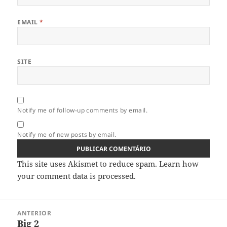
EMAIL
*
SITE
Notify me of follow-up comments by email.
Notify me of new posts by email.
This site uses Akismet to reduce spam.
Learn how
your comment data is processed.
Navegação
ANTERIOR
de
Big 2
Artigo