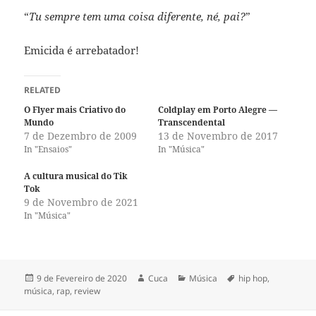
“
Tu sempre tem uma coisa diferente, né, pai?
”
Emicida é arrebatador!
RELATED
O Flyer mais Criativo do
Coldplay em Porto Alegre —
Mundo
Transcendental
7 de Dezembro de 2009
13 de Novembro de 2017
In "Ensaios"
In "Música"
A cultura musical do Tik
Tok
9 de Novembro de 2021
In "Música"
Publicado
Autor
Categorias
Etiquetas
9 de Fevereiro de 2020
Cuca
Música
hip hop
,
a
música
,
rap
,
review