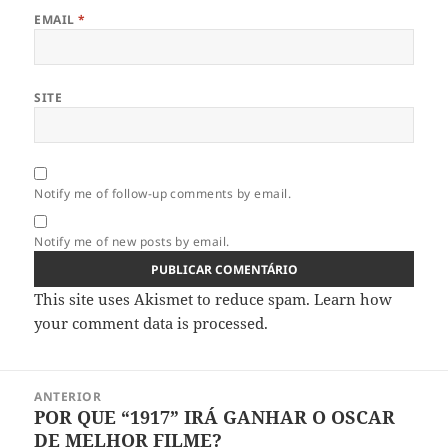
EMAIL
*
SITE
Notify me of follow-up comments by email.
Notify me of new posts by email.
This site uses Akismet to reduce spam.
Learn how
your comment data is processed.
Navegação
ANTERIOR
de
POR QUE “1917” IRÁ GANHAR O OSCAR
Artigo
artigos
DE MELHOR FILME?
anterior: