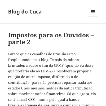
Blog do Cuca
MENU
E
WIDGETS
Impostos para os Ouvidos –
parte 2
Parece que os canalhas de Brasília estão
freqüentando meu blog. Depois da minha
brincadeira sobre o fim da CPMF (quando eu disse
que preferia ela ao CPM-22), resolveram propôr a
criação de outro imposto, disfarçado-o de
contribuição (para não precisar repassar nada aos
estados), nos mesmos moldes da antiga tributação
sobre movimentações financeiras. Só que agora, ela
se chamará
CSS
– nome pelo qual a banda
brasileira
Cansei de Ser Sexy
é conhecida mundo