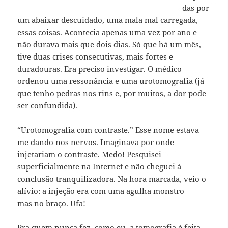
das por
um abaixar descuidado, uma mala mal carregada,
essas coisas. Acontecia apenas uma vez por ano e
não durava mais que dois dias. Só que há um mês,
tive duas crises consecutivas, mais fortes e
duradouras. Era preciso investigar. O médico
ordenou uma ressonância e uma urotomografia (já
que tenho pedras nos rins e, por muitos, a dor pode
ser confundida).
“Urotomografia com contraste.” Esse nome estava
me dando nos nervos. Imaginava por onde
injetariam o contraste. Medo! Pesquisei
superficialmente na Internet e não cheguei à
conclusão tranquilizadora. Na hora marcada, veio o
alívio: a injeção era com uma agulha monstro —
mas no braço. Ufa!
Pra quem nunca fez, como eu, a tomografia é feita