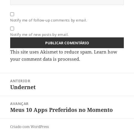
Notify me of follow-up comments by email.
Notify me of new posts by email.
This site uses Akismet to reduce spam.
Learn how
your comment data is processed.
Navegação
ANTERIOR
de
Undernet
Artigo
artigos
anterior:
AVANÇAR
Meus 10 Apps Preferidos no Momento
Artigo
seguinte:
Criado com WordPress