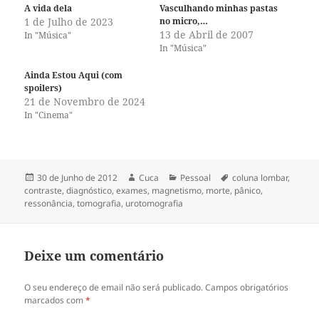
A vida dela
Vasculhando minhas pastas
1 de Julho de 2023
no micro,…
13 de Abril de 2007
In "Música"
In "Música"
Ainda Estou Aqui (com
spoilers)
21 de Novembro de 2024
In "Cinema"
Publicado
Autor
Categorias
Etiquetas
30 de Junho de 2012
Cuca
Pessoal
coluna lombar
,
a
contraste
,
diagnóstico
,
exames
,
magnetismo
,
morte
,
pânico
,
ressonância
,
tomografia
,
urotomografia
Deixe um comentário
O seu endereço de email não será publicado.
Campos obrigatórios
marcados com
*