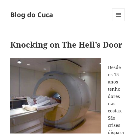
Blog do Cuca
MENU
E
WIDGETS
Knocking on The Hell’s Door
Desde
os 15
anos
tenho
dores
nas
costas.
São
crises
dispara