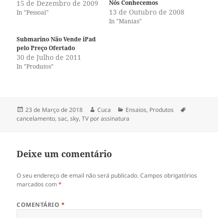
15 de Dezembro de 2009
Nós Conhecemos
13 de Outubro de 2008
In "Pessoal"
In "Manias"
Submarino Não Vende iPad
pelo Preço Ofertado
30 de Julho de 2011
In "Produtos"
Publicado
Autor
Categorias
Etiquetas
23 de Março de 2018
Cuca
Ensaios
,
Produtos
a
cancelamento
,
sac
,
sky
,
TV por assinatura
Deixe um comentário
O seu endereço de email não será publicado.
Campos obrigatórios
marcados com
*
COMENTÁRIO
*