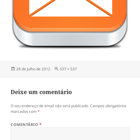
Publicado
Tamanho
28 de Julho de 2012
537 × 537
a
real
Deixe um comentário
O seu endereço de email não será publicado.
Campos obrigatórios
marcados com
*
COMENTÁRIO
*