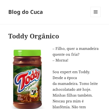
Blog do Cuca
MENU
E
WIDGETS
Toddy Orgânico
– Filho, quer a mamadeira
quente ou fria?
– Morna!
Sou expert em Toddy.
Desde a época
da mamadeira. Tomo leite
achocolatado até hoje.
Minhas filhas também.
Nescau pra mim é
blasfêmia. Não tem