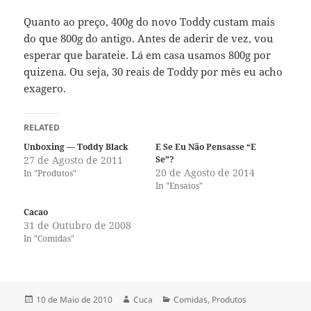
Quanto ao preço, 400g do novo Toddy custam mais
do que 800g do antigo. Antes de aderir de vez, vou
esperar que barateie. Lá em casa usamos 800g por
quizena. Ou seja, 30 reais de Toddy por mês eu acho
exagero.
RELATED
Unboxing — Toddy Black
E Se Eu Não Pensasse “E
27 de Agosto de 2011
Se”?
20 de Agosto de 2014
In "Produtos"
In "Ensaios"
Cacao
31 de Outubro de 2008
In "Comidas"
Publicado
Autor
Categorias
10 de Maio de 2010
Cuca
Comidas
,
Produtos