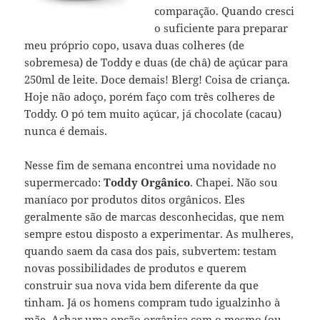
comparação. Quando cresci
o suficiente para preparar
meu próprio copo, usava duas colheres (de
sobremesa) de Toddy e duas (de châ) de açúcar para
250ml de leite. Doce demais! Blerg! Coisa de criança.
Hoje não adoço, porém faço com três colheres de
Toddy. O pó tem muito açúcar, já chocolate (cacau)
nunca é demais.
Nesse fim de semana encontrei uma novidade no
supermercado:
Toddy Orgânico
. Chapei. Não sou
maníaco por produtos ditos orgânicos. Eles
geralmente são de marcas desconhecidas, que nem
sempre estou disposto a experimentar. As mulheres,
quando saem da casa dos pais, subvertem: testam
novas possibilidades de produtos e querem
construir sua nova vida bem diferente da que
tinham. Já os homens compram tudo igualzinho à
mãe. Achar uma opção orgânica com o mesmo (ou