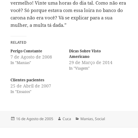
vermelho! Vinte uma horas do dia tal. Como não era
você? Só porque estava com essa loira no banco do
carona não era você? Vá se explicar para a sua
mulher, a multa tá dada.”
RELATED
Perigo Constante
Dicas Sobre Visto
7 de Agosto de 2008
Americano
29 de Março de 2014
In "Manias"
In "Viagem"
Clientes pacientes
25 de Abril de 2007
In "Ensaios"
Publicado
Autor
Categorias
16 de Agosto de 2005
Cuca
Manias
,
Social
a