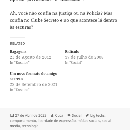
Ah, você não confia na Justiça ou na Polícia? Mas
confia no Clube Secreto e no que acontece lá dentro
às escuras?
RELATED
Bagagens
Ridículo
23 de Agosto de 2012
17 de Julho de 2008
In "Ensaios"
In "Social"
Um novo formato de amigo-
secreto
22 de Setembro de 2021
In "Ensaios"
Publicado
Autor
Categorias
Etiquetas
27 de Abril de 2023
Cuca
Social
big techs
,
a
comportamento
,
liberdade de expressão
,
mídias sociais
,
social
media
,
tecnologia