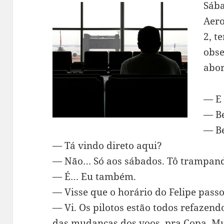
Sába
Aero
2, t
obse
abor
— E 
— Be
— Be
— Tá vindo direto aqui?
— Não… Só aos sábados. Tô trampan
— É… Eu também.
— Visse que o horário do Felipe pass
— Vi. Os pilotos estão todos refazend
das mudanças dos voos, pra Copa. M