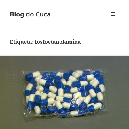
Blog do Cuca
MENU
E
WIDGETS
Etiqueta:
fosfoetanolamina