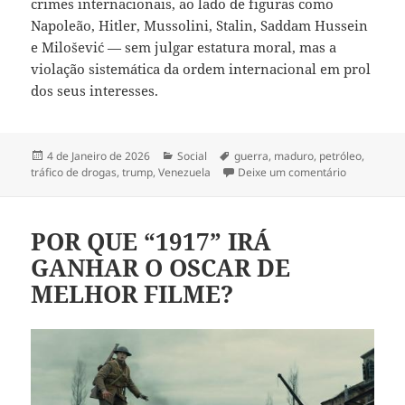
crimes internacionais, ao lado de figuras como
Napoleão, Hitler, Mussolini, Stalin, Saddam Hussein
e Milošević — sem julgar estatura moral, mas a
violação sistemática da ordem internacional em prol
dos seus interesses.
Publicado
Categorias
Etiquetas
4 de Janeiro de 2026
Social
guerra
,
maduro
,
petróleo
,
a
sobre Apre
tráfico de drogas
,
trump
,
Venezuela
Deixe um comentário
POR QUE “1917” IRÁ
GANHAR O OSCAR DE
MELHOR FILME?