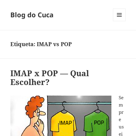
Blog do Cuca
MENU
E
WIDGETS
Etiqueta:
IMAP vs POP
IMAP x POP — Qual
Escolher?
Se
m
pr
e
us
ei