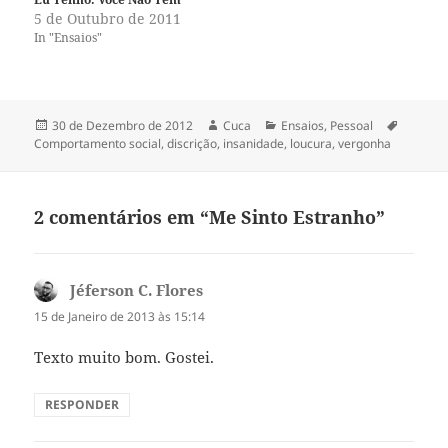
5 de Outubro de 2011
In "Ensaios"
Publicado
Autor
Categorias
Etiquet
30 de Dezembro de 2012
Cuca
Ensaios
,
Pessoal
a
Comportamento social
,
discrição
,
insanidade
,
loucura
,
vergonha
2 comentários em “Me Sinto Estranho”
Jéferson C. Flores
diz:
15 de Janeiro de 2013 às 15:14
Texto muito bom. Gostei.
RESPONDER