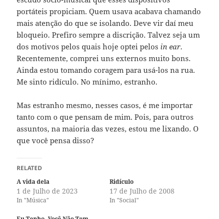
portáteis propiciam. Quem usava acabava chamando
mais atenção do que se isolando. Deve vir daí meu
bloqueio. Prefiro sempre a discrição. Talvez seja um
dos motivos pelos quais hoje optei pelos
in ear
.
Recentemente, comprei uns externos muito bons.
Ainda estou tomando coragem para usá-los na rua.
Me sinto ridículo. No mínimo, estranho.
Mas estranho mesmo, nesses casos, é me importar
tanto com o que pensam de mim. Pois, para outros
assuntos, na maioria das vezes, estou me lixando. O
que você pensa disso?
RELATED
A vida dela
Ridículo
1 de Julho de 2023
17 de Julho de 2008
In "Música"
In "Social"
Eu Tenho. Você Não Tem