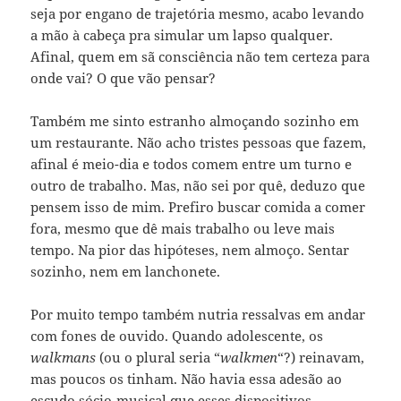
seja por engano de trajetória mesmo, acabo levando
a mão à cabeça pra simular um lapso qualquer.
Afinal, quem em sã consciência não tem certeza para
onde vai? O que vão pensar?
Também me sinto estranho almoçando sozinho em
um restaurante. Não acho tristes pessoas que fazem,
afinal é meio-dia e todos comem entre um turno e
outro de trabalho. Mas, não sei por quê, deduzo que
pensem isso de mim. Prefiro buscar comida a comer
fora, mesmo que dê mais trabalho ou leve mais
tempo. Na pior das hipóteses, nem almoço. Sentar
sozinho, nem em lanchonete.
Por muito tempo também nutria ressalvas em andar
com fones de ouvido. Quando adolescente, os
walkmans
(ou o plural seria “
walkmen
“?) reinavam,
mas poucos os tinham. Não havia essa adesão ao
escudo sócio-musical que esses dispositivos