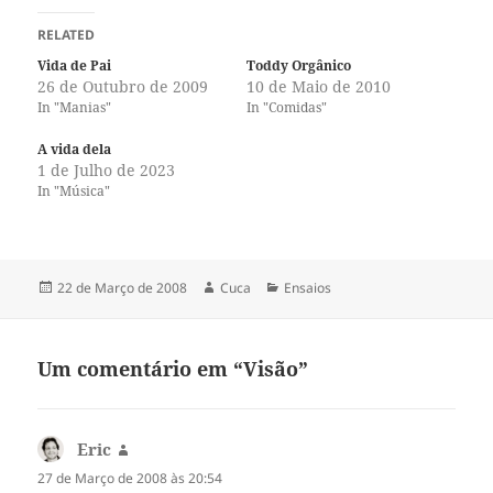
RELATED
Vida de Pai
Toddy Orgânico
26 de Outubro de 2009
10 de Maio de 2010
In "Manias"
In "Comidas"
A vida dela
1 de Julho de 2023
In "Música"
Publicado
Autor
Categorias
22 de Março de 2008
Cuca
Ensaios
a
Um comentário em “Visão”
Eric
diz:
27 de Março de 2008 às 20:54