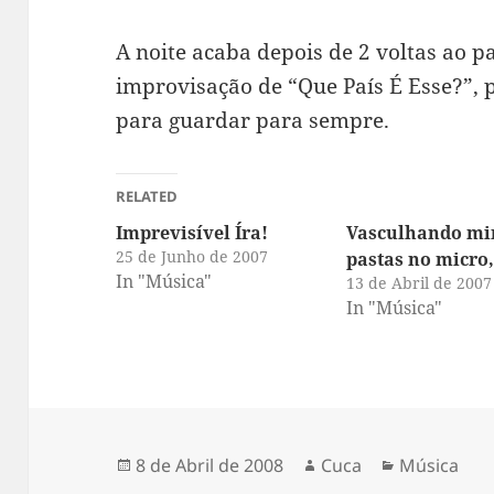
A noite acaba depois de 2 voltas ao 
improvisação de “Que País É Esse?”,
para guardar para sempre.
RELATED
Imprevisível Íra!
Vasculhando mi
25 de Junho de 2007
pastas no micro
In "Música"
13 de Abril de 2007
In "Música"
Publicado
Autor
Categorias
8 de Abril de 2008
Cuca
Música
a