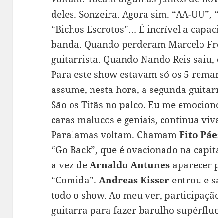
deles. Sonzeira. Agora sim. “AA-UU”, 
“Bichos Escrotos”… É incrível a capa
banda. Quando perderam Marcelo F
guitarrista. Quando Nando Reis saiu,
Para este show estavam só os 5 rema
assume, nesta hora, a segunda guitar
São os Titãs no palco. Eu me emocion
caras malucos e geniais, continua viv
Paralamas voltam. Chamam
Fito Páe
“Go Back”, que é ovacionado na capital
a vez de
Arnaldo Antunes
aparecer 
“Comida”.
Andreas Kisser
entrou e s
todo o show. Ao meu ver, participaçã
guitarra para fazer barulho supérflu