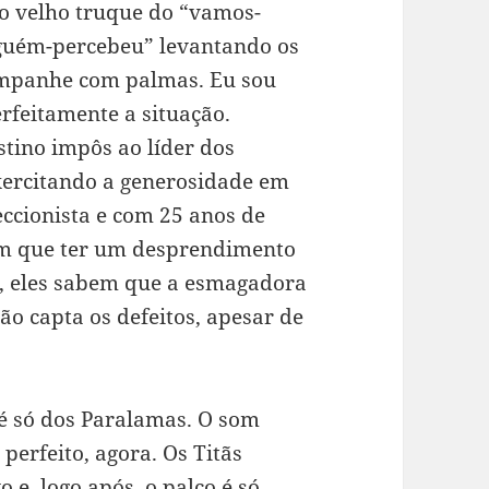
 o velho truque do “vamos-
nguém-percebeu” levantando os
ompanhe com palmas. Eu sou
rfeitamente a situação.
stino impôs ao líder dos
xercitando a generosidade em
ccionista e com 25 anos de
em que ter um desprendimento
 eles sabem que a esmagadora
ão capta os defeitos, apesar de
 é só dos Paralamas. O som
perfeito, agora. Os Titãs
e, logo após, o palco é só