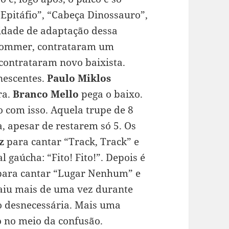
“Epitáfio”, “Cabeça Dinossauro”,
cidade de adaptação dessa
rommer, contrataram um
 contrataram novo baixista.
nescentes.
Paulo Miklos
ra.
Branco Mello
pega o baixo.
o com isso. Aquela trupe de 8
a, apesar de restarem só 5. Os
z
para cantar “Track, Track” e
 gaúcha: “Fito! Fito!”. Depois é
para cantar “Lugar Nenhum” e
aiu mais de uma vez durante
o desnecessária. Mais uma
o no meio da confusão.