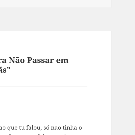
ra Não Passar em
ãs”
 ao que tu falou, só nao tinha o