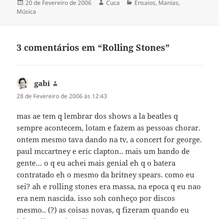
Publicado
Autor
Categorias
20 de Fevereiro de 2006
Cuca
Ensaios
,
Manias
,
a
Música
3 comentários em “Rolling Stones”
gabi
diz:
28 de Fevereiro de 2006 às 12:43
mas ae tem q lembrar dos shows a la beatles q
sempre acontecem, lotam e fazem as pessoas chorar.
ontem mesmo tava dando na tv, a concert for george.
paul mccartney e eric clapton.. mais um bando de
gente… o q eu achei mais genial eh q o batera
contratado eh o mesmo da britney spears. como eu
sei? ah e rolling stones era massa, na epoca q eu nao
era nem nascida. isso soh conheço por discos
mesmo.. (?) as coisas novas, q fizeram quando eu