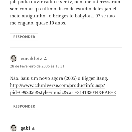
jah podia ouvir radio e ver tv, nem me interessaram.
sem contar q o ultimo disco de estudio deles jah eh
meio antiguinho.. o bridges to babylon.. 97 se nao
me engano. quase 10 anos.
RESPONDER
cucakletz
diz:
28 de Fevereiro de 2006 às 18:31
Não. Saiu um novo agora (2005) o Bigger Bang.
http://www.cduniverse.com/productinfo.asp?
pid=6992056&style=music&cart=314133044&BAB=E
RESPONDER
gabi
diz: