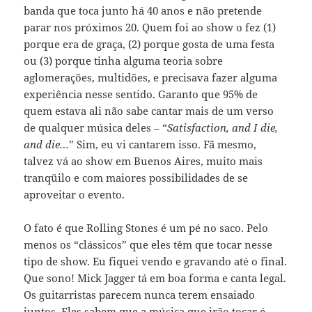
banda que toca junto há 40 anos e não pretende
parar nos próximos 20. Quem foi ao show o fez (1)
porque era de graça, (2) porque gosta de uma festa
ou (3) porque tinha alguma teoria sobre
aglomerações, multidões, e precisava fazer alguma
experiência nesse sentido. Garanto que 95% de
quem estava ali não sabe cantar mais de um verso
de qualquer música deles – “
Satisfaction, and I die,
and die…
” Sim, eu vi cantarem isso. Fã mesmo,
talvez vá ao show em Buenos Aires, muito mais
tranqüilo e com maiores possibilidades de se
aproveitar o evento.
O fato é que Rolling Stones é um pé no saco. Pelo
menos os “clássicos” que eles têm que tocar nesse
tipo de show. Eu fiquei vendo e gravando até o final.
Que sono! Mick Jagger tá em boa forma e canta legal.
Os guitarristas parecem nunca terem ensaiado
juntos. Eles sabem que a música que irão tocar é