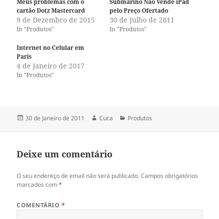
Meus problemas com o
Submarino Não Vende iPad
cartão Dotz Mastercard
pelo Preço Ofertado
9 de Dezembro de 2015
30 de Julho de 2011
In "Produtos"
In "Produtos"
Internet no Celular em
Paris
4 de Janeiro de 2017
In "Produtos"
Publicado
Autor
Categorias
30 de Janeiro de 2011
Cuca
Produtos
a
Deixe um comentário
O seu endereço de email não será publicado.
Campos obrigatórios
marcados com
*
COMENTÁRIO
*