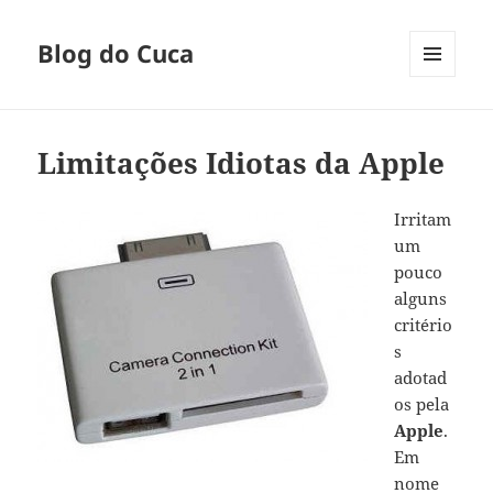
Blog do Cuca
MENU
E
WIDGETS
Limitações Idiotas da Apple
Irritam
um
pouco
alguns
critério
s
adotad
os pela
Apple
.
Em
nome