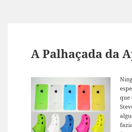
A Palhaçada da A
Ning
espe
que 
Stev
algu
fazi