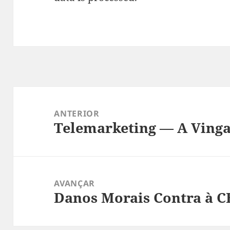
Navegação
de
ANTERIOR
Telemarketing — A Ving
artigos
Artigo
anterior:
AVANÇAR
Danos Morais Contra à 
Artigo
seguinte: