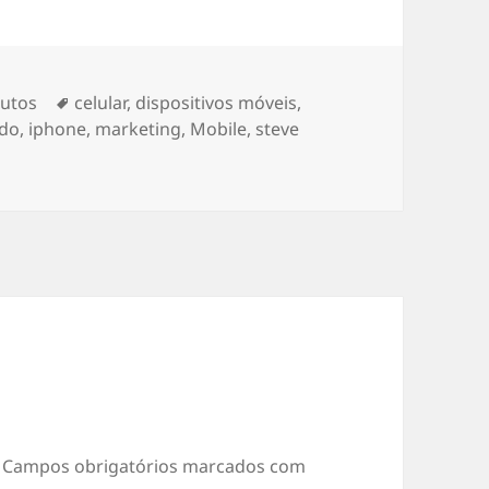
gorias
Etiquetas
utos
celular
,
dispositivos móveis
,
ado
,
iphone
,
marketing
,
Mobile
,
steve
Campos obrigatórios marcados com