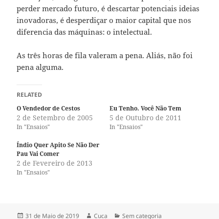
perder mercado futuro, é descartar potenciais ideias
inovadoras, é desperdiçar o maior capital que nos
diferencia das máquinas: o intelectual.
As três horas de fila valeram a pena. Aliás, não foi
pena alguma.
RELATED
O Vendedor de Cestos
Eu Tenho. Você Não Tem
2 de Setembro de 2005
5 de Outubro de 2011
In "Ensaios"
In "Ensaios"
Índio Quer Apito Se Não Der
Pau Vai Comer
2 de Fevereiro de 2013
In "Ensaios"
Publicado
Autor
Categorias
31 de Maio de 2019
Cuca
Sem categoria