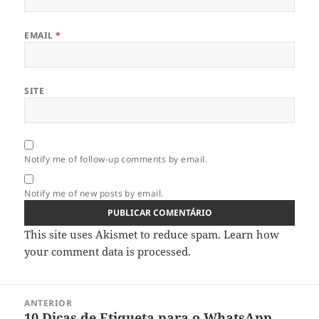
EMAIL
*
SITE
Notify me of follow-up comments by email.
Notify me of new posts by email.
This site uses Akismet to reduce spam.
Learn how
your comment data is processed.
Navegação
ANTERIOR
de
10 Dicas de Etiqueta para o WhatsApp
Artigo