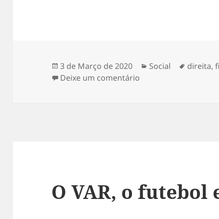
Publicado
Categorias
Etiqueta
3 de Março de 2020
Social
direita
,
f
a
sobre Esquerda, diret
Deixe um comentário
O VAR, o futebol e