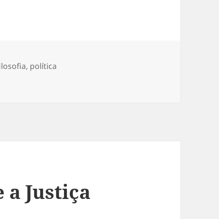
s
ilosofia
,
política
a ou vice-versa?
 a Justiça