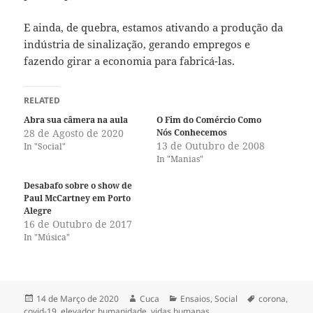
E ainda, de quebra, estamos ativando a produção da
indústria de sinalização, gerando empregos e
fazendo girar a economia para fabricá-las.
RELATED
Abra sua câmera na aula
O Fim do Comércio Como
28 de Agosto de 2020
Nós Conhecemos
13 de Outubro de 2008
In "Social"
In "Manias"
Desabafo sobre o show de
Paul McCartney em Porto
Alegre
16 de Outubro de 2017
In "Música"
Publicado
Autor
Categorias
Etiquetas
14 de Março de 2020
Cuca
Ensaios
,
Social
corona
,
a
covid-19
,
elevador
,
humanidade
,
vidas humanas