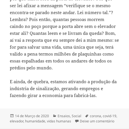
ser lei afixar a mensagem “verifique se o mesmo
encontra-se parado neste andar. Lei número tal.”?
Lembra? Pois então, quantas pessoas morrem
caindo no poço porque a porta abre sem o elevador
estar ali? Quantas leem e se livram da queda? Bom,
aí vai a resposta que eu sempre dei a mim mesmo: se
for para salvar uma vida, uma única que seja, terá
valido a pena termos milhões de plaquinhas como
essas espalhadas em todos os andares de todos os
prédios pelo mundo.
E ainda, de quebra, estamos ativando a produção da
indústria de sinalização, gerando empregos e
fazendo girar a economia para fabricá-las.
Publicado
Categorias
Etiquetas
14 de Março de 2020
Ensaios
,
Social
corona
,
covid-19
,
a
sobre Ve
elevador
,
humanidade
,
vidas humanas
Deixe um comentário