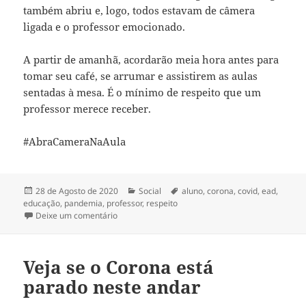
também abriu e, logo, todos estavam de câmera
ligada e o professor emocionado.
A partir de amanhã, acordarão meia hora antes para
tomar seu café, se arrumar e assistirem as aulas
sentadas à mesa. É o mínimo de respeito que um
professor merece receber.
#AbraCameraNaAula
Publicado
Categorias
Etiquetas
28 de Agosto de 2020
Social
aluno
,
corona
,
covid
,
ead
,
a
educação
,
pandemia
,
professor
,
respeito
sobre Abra sua câmera na aula
Deixe um comentário
Veja se o Corona está
parado neste andar