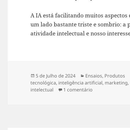
A IA está facilitando muitos aspectos
um lado bastante triste e sombrio: a 
atividade intelectual e nosso interesse
Publicado
Categorias
5 de Julho de 2024
Ensaios
,
Produtos
a
tecnológica
,
inteligência artificial
,
marketing
em A vulgarizaçã
intelectual
1 comentário