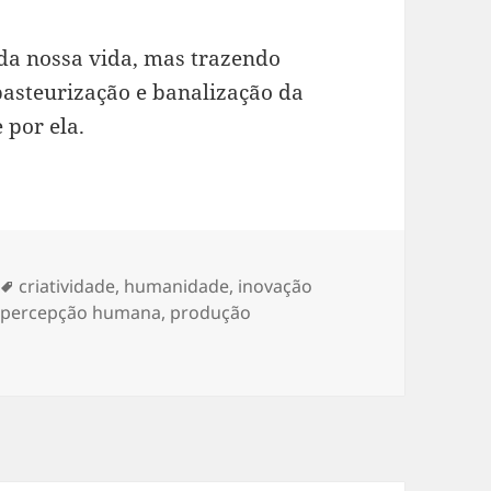
 da nossa vida, mas trazendo
pasteurização e banalização da
 por ela.
Etiquetas
criatividade
,
humanidade
,
inovação
,
percepção humana
,
produção
o de tudo